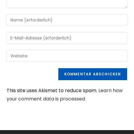
Gib
deinen
Namen
Gib
oder
deine
Benutzernamen
E-
Gib
zum
Mail-
deine
Kommentieren
Adresse
Website-
ein
zum
URL
Kommentieren
ein
ein
This site uses Akismet to reduce spam.
Learn how
(optional)
your comment data is processed.