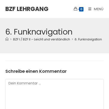
Zum
BZF LEHRGANG
Inhalt
MENÜ
0
springen
6. Funknavigation
>
BZF I / BZF II – Leicht und verständlich
>
6. Funknavigation
Schreibe einen Kommentar
Kommentar