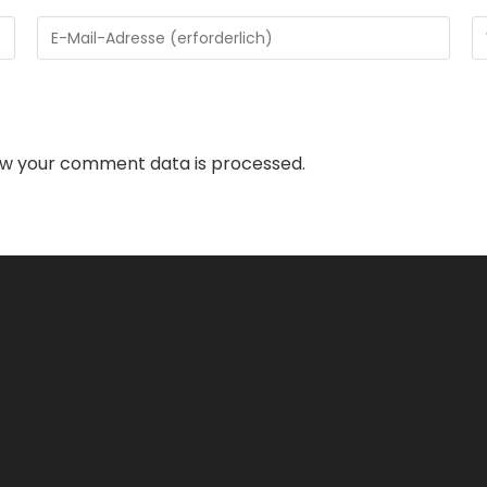
Gib
G
deine
d
E-
W
Mail-
U
Adresse
ei
w your comment data is processed.
zum
(o
Kommentieren
ein