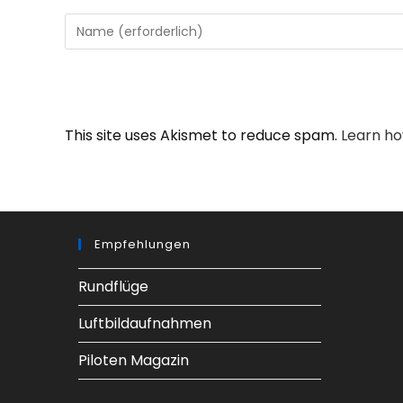
Gib
deinen
Namen
oder
Benutzernamen
This site uses Akismet to reduce spam.
Learn ho
zum
Kommentieren
ein
Empfehlungen
Rundflüge
Luftbildaufnahmen
Piloten Magazin