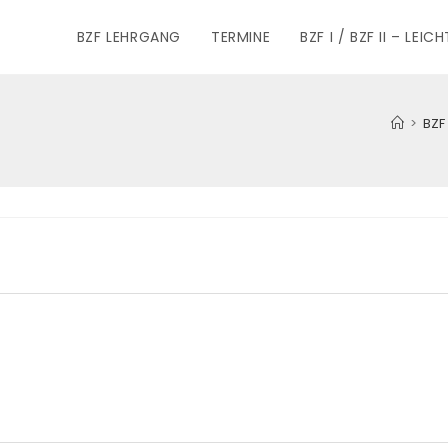
BZF LEHRGANG
TERMINE
BZF I / BZF II – LE
>
BZF 