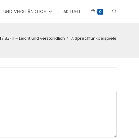
ICHT UND VERSTÄNDLICH
AKTUELL
WEBSITE-
0
SUCHE
I / BZF II – Leicht und verständlich
>
7. Sprechfunkbeispiele
UMSCHALTE